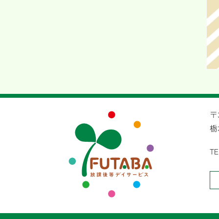
〒3
栃
TE